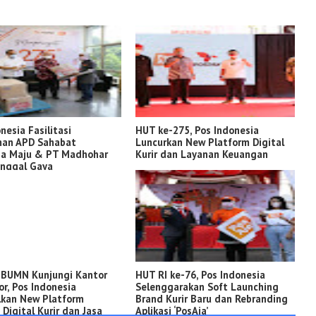
nesia Fasilitasi
HUT ke-275, Pos Indonesia
man APD Sahabat
Luncurkan New Platform Digital
ia Maju & PT Madhohar
Kurir dan Layanan Keuangan
unggal Gaya
 BUMN Kunjungi Kantor
HUT RI ke-76, Pos Indonesia
r, Pos Indonesia
Selenggarakan Soft Launching
lkan New Platform
Brand Kurir Baru dan Rebranding
Digital Kurir dan Jasa
Aplikasi ‘PosAja’