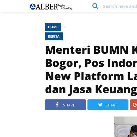
Search here and 
›
HOME
BERITA
Menteri BUMN K
Bogor, Pos Indo
New Platform La
dan Jasa Keuan
SHARE
SHARE