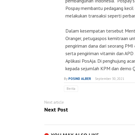
pembangunan Indonesia. “Pospay sa
Pospay membantu pedagang kecil d
melakukan transaksi seperti perba
Dalam kesempatan tersebut Menter
Oranger, petugaspos kemitraan untu
pengiriman dana dari seorang PMI
serta pengiriman vitamin dan APD
Aplikasi PosAja. Di penghujung aca
kepada sejumlah KPM dan demo 
By
POSIND ALBER
September 30, 2021
Berita
Next article
Next Post