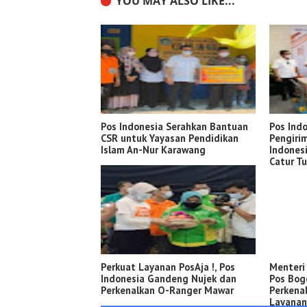
YOU MAY ALSO LIKE...
Pos Indonesia Serahkan Bantuan
Pos Indo
CSR untuk Yayasan Pendidikan
Pengiri
Islam An-Nur Karawang
Indones
Catur T
Perkuat Layanan PosAja !, Pos
Menteri
Indonesia Gandeng Nujek dan
Pos Bogo
Perkenalkan O-Ranger Mawar
Perkena
Layanan 