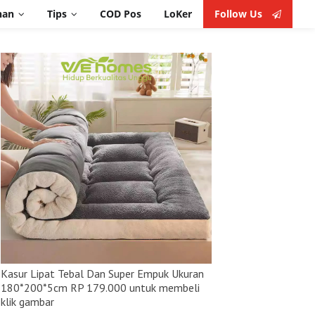
nan
Tips
COD Pos
LoKer
Follow Us
Follow Us
Makalah Dan Proposal
Keuangan
Theme Blog
i
Seo Website
Wisata
Kuliner
Kesehatan
Kasur Lipat Tebal Dan Super Empuk Ukuran
180*200*5cm RP 179.000 untuk membeli
klik gambar