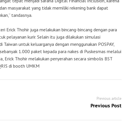
ngat tepat menjadi sarana Digital Financial Inclusion, karena
an masyarakat yang tidak memiliki rekening bank dapat
nkan,” tandasnya.
i Erick Thohir juga melakukan bincang-bincang dengan para
k pelayanan kurir. Selain itu juga dilakukan simulasi
 di Taiwan untuk keluarganya dengan menggunakan POSPAY,
 sebanyak 1.000 paket kepada para nakes di Puskesmas melalui
ra, Erick Thohir melakukan penyerahan secara simbolis BST
QRIS di booth UMKM
Previous article
Previous Post