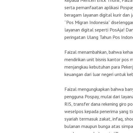
Kepada Menteri Erick Thohir, Faiza
serta pemanfaatan aplikasi Pospay 
beragam layanan digital kurir dan
“Pos Migran Indonesia” diselengga
layanan digital seperti PosAja! D
peringatan Ulang Tahun Pos Indon
Faizal menambahkan, bahwa kehad
mendirikan unit bisnis kantor pos
menjangkau kebutuhan para Pekerj
keuangan dari luar negeri untuk ke
Faizal mengungkapkan bahwa banya
pengguna Pospay, mulai dari layan
RIS, transfer dana rekening giro po
weselpos kepada penerima yang tid
syariah termasuk zakat, infaq, sho
bulanan maupun bunga atas simpan