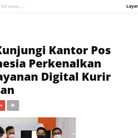
Laya
hit enter....
Kurir
Jasa 
unjungi Kantor Pos
Filatel
nesia Perkenalkan
yanan Digital Kurir
gan