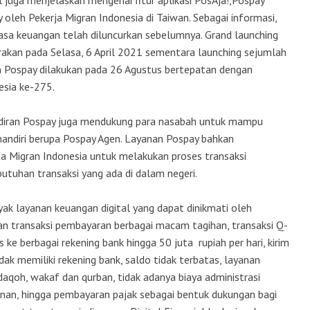
l juga menjelaskan mengenai fitur aplikasi PosAja!,Pospay
oleh Pekerja Migran Indonesia di Taiwan. Sebagai informasi,
 jasa keuangan telah diluncurkan sebelumnya. Grand launching
rakan pada Selasa, 6 April 2021 sementara launching sejumlah
an Pospay dilakukan pada 26 Agustus bertepatan dengan
esia ke-275.
iran Pospay juga mendukung para nasabah untuk mampu
 mandiri berupa Pospay Agen. Layanan Pospay bahkan
a Migran Indonesia untuk melakukan proses transaksi
butuhan transaksi yang ada di dalam negeri.
k layanan keuangan digital yang dapat dinikmati oleh
an transaksi pembayaran berbagai macam tagihan, transaksi Q-
s ke berbagai rekening bank hingga 50 juta rupiah per hari, kirim
ak memiliki rekening bank, saldo tidak terbatas, layanan
daqoh, wakaf dan qurban, tidak adanya biaya administrasi
an, hingga pembayaran pajak sebagai bentuk dukungan bagi