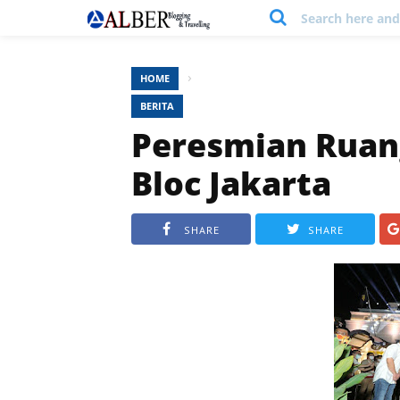
Search here and 
›
HOME
BERITA
Peresmian Ruang
Bloc Jakarta
SHARE
SHARE