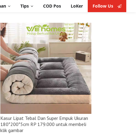
nan
Tips
COD Pos
LoKer
Follow Us
Follow Us
Makalah Dan Proposal
Keuangan
Theme Blog
i
Seo Website
Wisata
Kuliner
Kesehatan
Kasur Lipat Tebal Dan Super Empuk Ukuran
180*200*5cm RP 179.000 untuk membeli
klik gambar