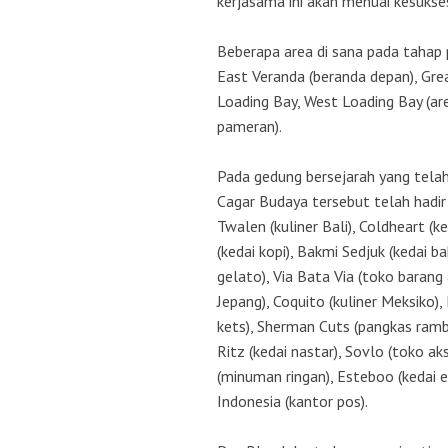
kerjasama ini akan menuai kesukse
Beberapa area di sana pada tahap 
East Veranda (beranda depan), Gre
Loading Bay, West Loading Bay (ar
pameran).
Pada gedung bersejarah yang telah
Cagar Budaya tersebut telah hadir
Twalen (kuliner Bali), Coldheart (
(kedai kopi), Bakmi Sedjuk (kedai 
gelato), Via Bata Via (toko barang 
Jepang), Coquito (kuliner Meksiko
kets), Sherman Cuts (pangkas rambu
Ritz (kedai nastar), Sovlo (toko ak
(minuman ringan), Esteboo (kedai e
Indonesia (kantor pos).