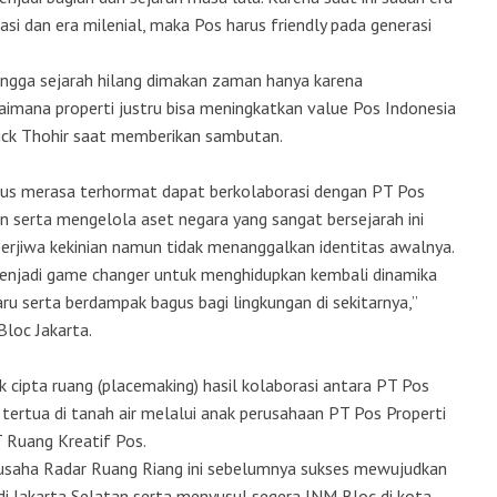
isasi dan era milenial, maka Pos harus friendly pada generasi
ehingga sejarah hilang dimakan zaman hanya karena
imana properti justru bisa meningkatkan value Pos Indonesia
rick Thohir saat memberikan sambutan.
us merasa terhormat dapat berkolaborasi dengan PT Pos
 serta mengelola aset negara yang sangat bersejarah ini
 berjiwa kekinian namun tidak menanggalkan identitas awalnya.
enjadi game changer untuk menghidupkan kembali dinamika
aru serta berdampak bagus bagi lingkungan di sekitarnya,”
loc Jakarta.
 cipta ruang (placemaking) hasil kolaborasi antara PT Pos
tertua di tanah air melalui anak perusahaan PT Pos Properti
 Ruang Kreatif Pos.
usaha Radar Ruang Riang ini sebelumnya sukses mewujudkan
 di Jakarta Selatan serta menyusul segera JNM Bloc di kota