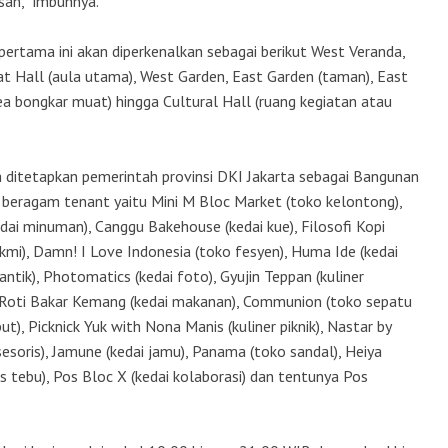
san,” imbuhnya.
pertama ini akan diperkenalkan sebagai berikut West Veranda,
at Hall (aula utama), West Garden, East Garden (taman), East
ea bongkar muat) hingga Cultural Hall (ruang kegiatan atau
 ditetapkan pemerintah provinsi DKI Jakarta sebagai Bangunan
 beragam tenant yaitu Mini M Bloc Market (toko kelontong),
kedai minuman), Canggu Bakehouse (kedai kue), Filosofi Kopi
bakmi), Damn! I Love Indonesia (toko fesyen), Huma Ide (kedai
antik), Photomatics (kedai foto), Gyujin Teppan (kuliner
), Roti Bakar Kemang (kedai makanan), Communion (toko sepatu
t), Picknick Yuk with Nona Manis (kuliner piknik), Nastar by
sesoris), Jamune (kedai jamu), Panama (toko sandal), Heiya
s tebu), Pos Bloc X (kedai kolaborasi) dan tentunya Pos