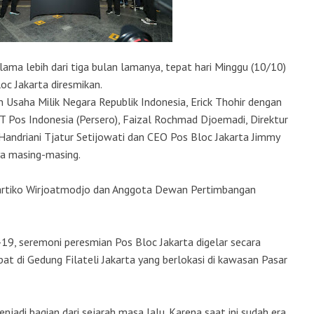
elama lebih dari tiga bulan lamanya, tepat hari Minggu (10/10)
oc Jakarta diresmikan.
Usaha Milik Negara Republik Indonesia, Erick Thohir dengan
 Pos Indonesia (Persero), Faizal Rochmad Djoemadi, Direktur
andriani Tjatur Setijowati dan CEO Pos Bloc Jakarta Jimmy
ya masing-masing.
artiko Wirjoatmodjo dan Anggota Dewan Pertimbangan
19, seremoni peresmian Pos Bloc Jakarta digelar secara
 di Gedung Filateli Jakarta yang berlokasi di kawasan Pasar
jadi bagian dari sejarah masa lalu. Karena saat ini sudah era