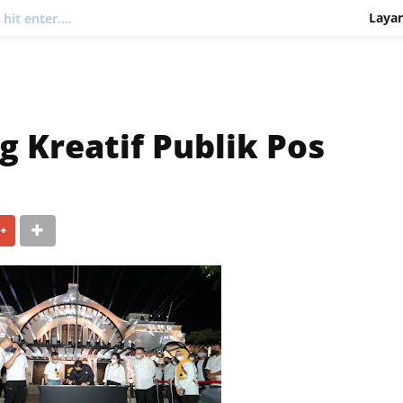
Laya
hit enter....
Kurir
Jasa 
 Kreatif Publik Pos
Filatel