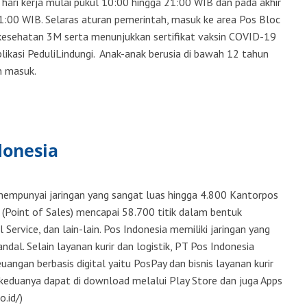
 hari kerja mulai pukul 10:00 hingga 21:00 WIB dan pada akhir
1:00 WIB. Selaras aturan pemerintah, masuk ke area Pos Bloc
kesehatan 3M serta menunjukkan sertifikat vaksin COVID-19
likasi PeduliLindungi. Anak-anak berusia di bawah 12 tahun
n masuk.
donesia
mempunyai jaringan yang sangat luas hingga 4.800 Kantorpos
 (Point of Sales) mencapai 58.700 titik dalam bentuk
Service, dan lain-lain. Pos Indonesia memiliki jaringan yang
andal. Selain layanan kurir dan logistik, PT Pos Indonesia
euangan berbasis digital yaitu PosPay dan bisnis layanan kurir
g keduanya dapat di download melalui Play Store dan juga Apps
.id/)