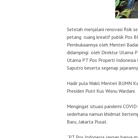
Setelah menjalani renovasi fisik s
petang ruang kreatif publik Pos Bl
Pembukaannya oleh Menteri Badan 
didampingi oleh Direktur Utama PT
Utama PT Pos Properti Indonesia H
Saputro beserta segenap jajarann
Hadir pula Wakil Menteri BUMN K
Presiden Putri Kus Wisnu Wardani.
Mengingat situasi pandemi COVID-
sederhana namun khidmat bertempat
Baru, Jakarta Pusat.
“PT Pos Indonesia jangan hanya men